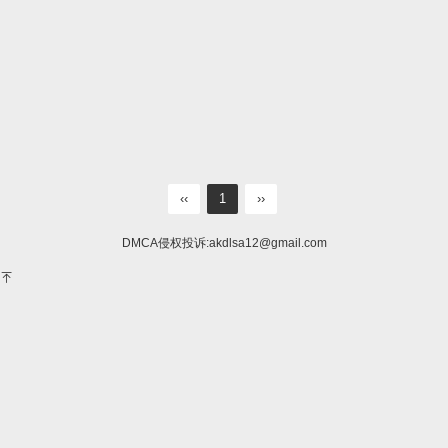
‹‹
1
››
DMCA侵权投诉:
akdlsa12@gmail.com