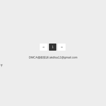
‹‹
1
››
DMCA侵权投诉:
akdlsa12@gmail.com