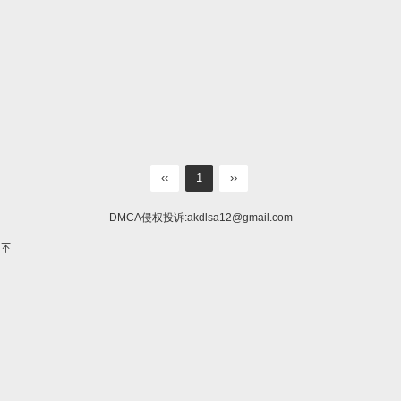
‹‹
1
››
DMCA侵权投诉:
akdlsa12@gmail.com