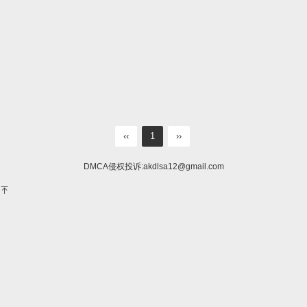
‹‹
1
››
DMCA侵权投诉:
akdlsa12@gmail.com