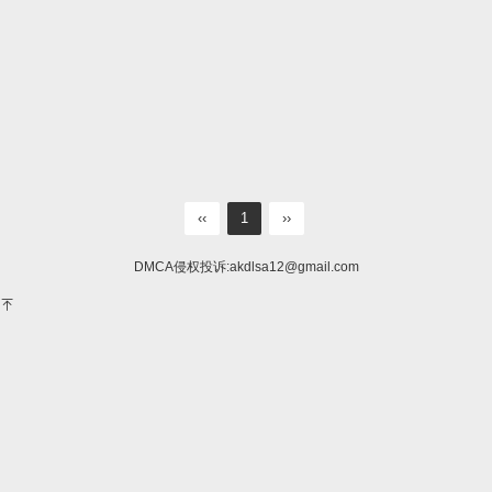
‹‹
1
››
DMCA侵权投诉:
akdlsa12@gmail.com