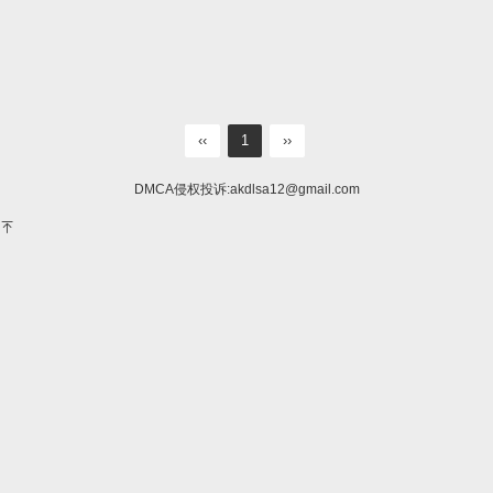
‹‹
1
››
DMCA侵权投诉:
akdlsa12@gmail.com