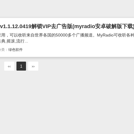
1.1.12.0419解锁VIP去广告版(myradio安卓破解版下载
应用，可以收听来自世界各国的50000多个广播频道。MyRadio可收听各
摇滚,流行...
分类：
绿色软件
‹‹
1
››