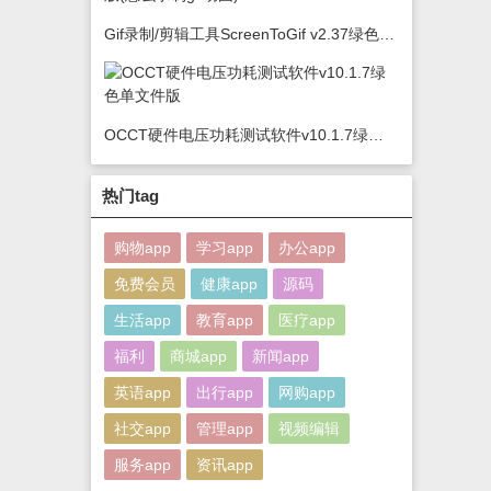
Gif录制/剪辑工具ScreenToGif v2.37绿色版(怎么录制gif动图)
OCCT硬件电压功耗测试软件v10.1.7绿色单文件版
热门tag
购物app
学习app
办公app
免费会员
健康app
源码
生活app
教育app
医疗app
福利
商城app
新闻app
英语app
出行app
网购app
社交app
管理app
视频编辑
服务app
资讯app