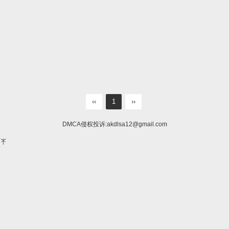
‹‹
1
››
DMCA侵权投诉:
akdlsa12@gmail.com