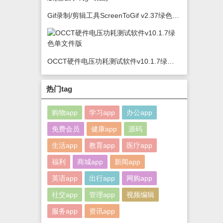
Gif录制/剪辑工具ScreenToGif v2.37绿色版(怎么录制gif动图)
OCCT硬件电压功耗测试软件v10.1.7绿色单文件版
热门tag
购物app
学习app
办公app
免费会员
健康app
源码
生活app
教育app
医疗app
福利
商城app
新闻app
英语app
出行app
网购app
社交app
管理app
视频编辑
服务app
资讯app