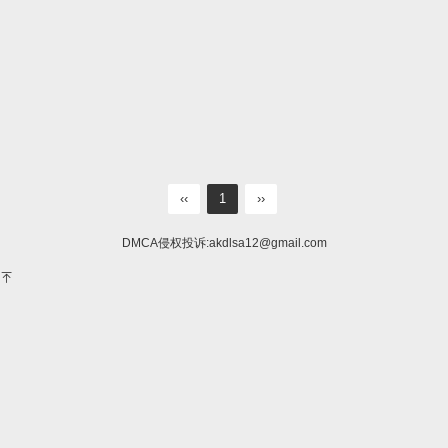
‹‹
1
››
DMCA侵权投诉:
akdlsa12@gmail.com