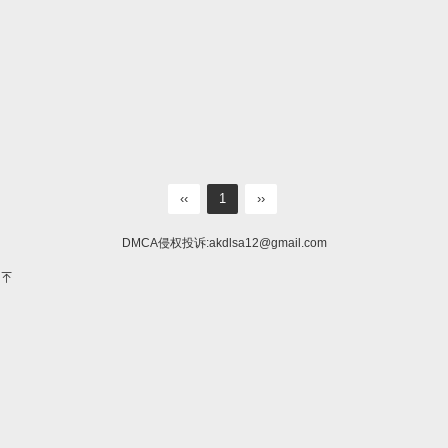
‹‹
1
››
DMCA侵权投诉:
akdlsa12@gmail.com