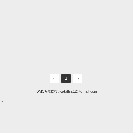
‹‹
1
››
DMCA侵权投诉:
akdlsa12@gmail.com