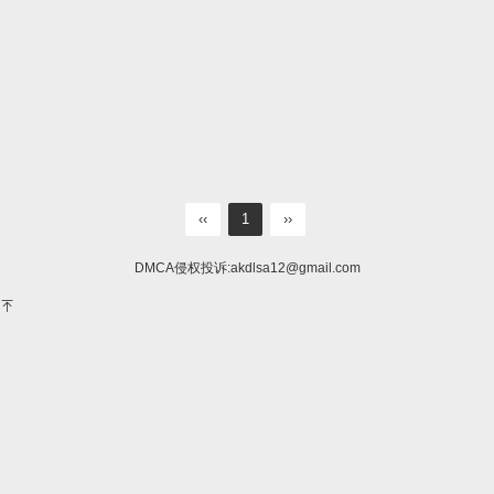
‹‹
1
››
DMCA侵权投诉:
akdlsa12@gmail.com