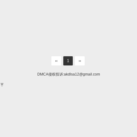
‹‹
1
››
DMCA侵权投诉:
akdlsa12@gmail.com