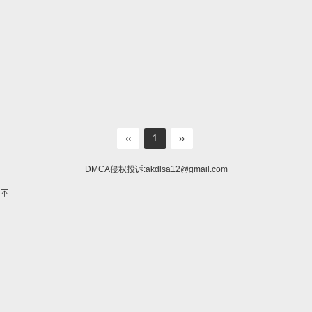
‹‹
1
››
DMCA侵权投诉:
akdlsa12@gmail.com