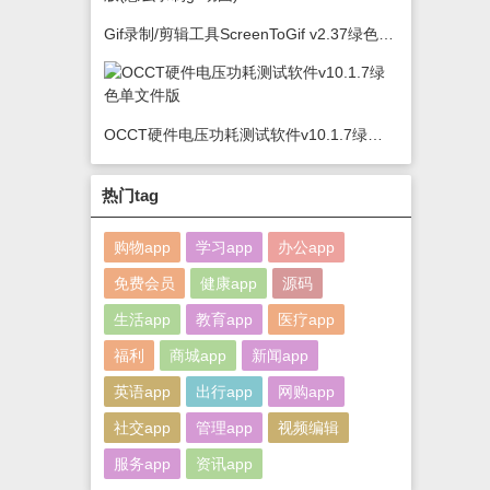
Gif录制/剪辑工具ScreenToGif v2.37绿色版(怎么录制gif动图)
OCCT硬件电压功耗测试软件v10.1.7绿色单文件版
热门tag
购物app
学习app
办公app
免费会员
健康app
源码
生活app
教育app
医疗app
福利
商城app
新闻app
英语app
出行app
网购app
社交app
管理app
视频编辑
服务app
资讯app