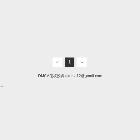
‹‹
1
››
DMCA侵权投诉:
akdlsa12@gmail.com