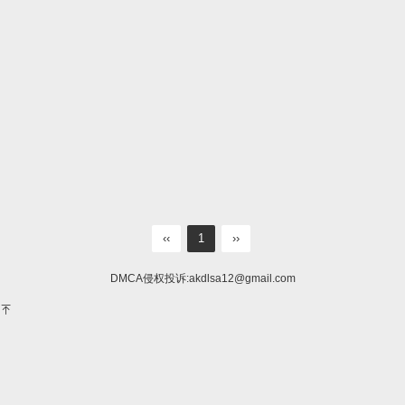
‹‹
1
››
DMCA侵权投诉:
akdlsa12@gmail.com