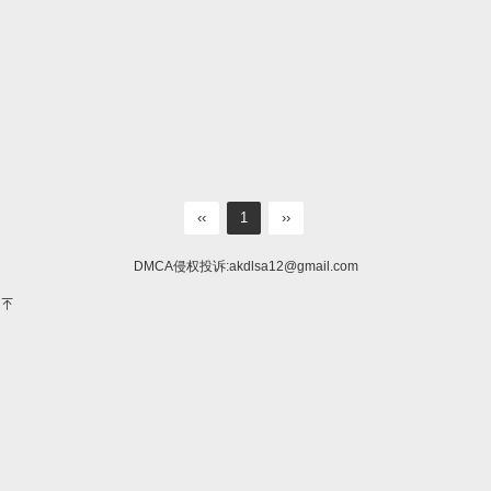
‹‹
1
››
DMCA侵权投诉:
akdlsa12@gmail.com