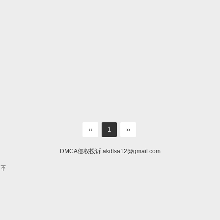
‹‹
1
››
DMCA侵权投诉:
akdlsa12@gmail.com