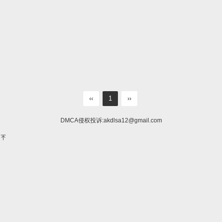
‹‹
1
››
DMCA侵权投诉:
akdlsa12@gmail.com