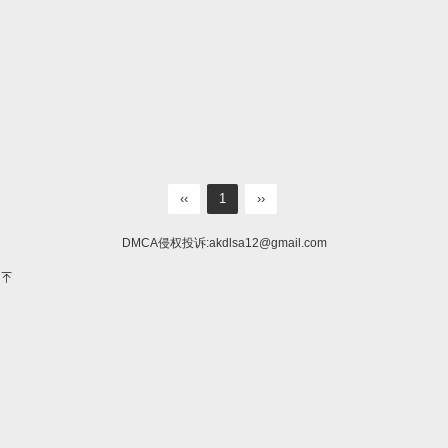
‹‹
1
››
DMCA侵权投诉:
akdlsa12@gmail.com