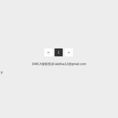
‹‹
1
››
DMCA侵权投诉:
akdlsa12@gmail.com