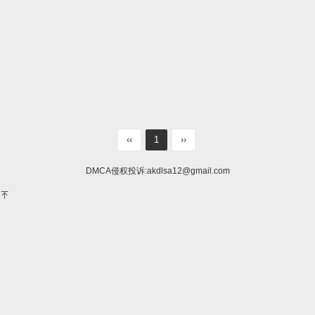
‹‹
1
››
DMCA侵权投诉:
akdlsa12@gmail.com