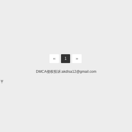
‹‹
1
››
DMCA侵权投诉:
akdlsa12@gmail.com