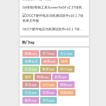
Gif录制/剪辑工具ScreenToGif v2.37绿色版(怎么录制gif动图)
OCCT硬件电压功耗测试软件v10.1.7绿色单文件版
热门tag
购物app
学习app
办公app
免费会员
健康app
源码
生活app
教育app
医疗app
福利
商城app
新闻app
英语app
出行app
网购app
社交app
管理app
视频编辑
服务app
资讯app