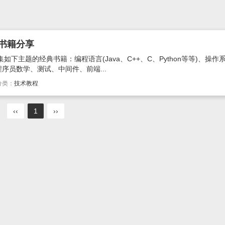
机书籍分享
下主题的经典书籍：编程语言(Java、C++、C、Python等等)、操作
序员数学、测试、中间件、前端...
分类：
技术教程
‹‹
1
››