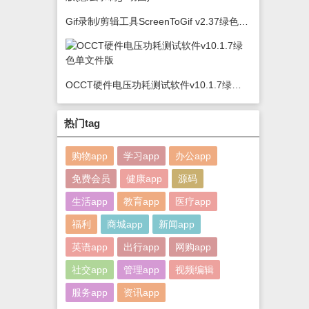
Gif录制/剪辑工具ScreenToGif v2.37绿色版(怎么录制gif动图)
OCCT硬件电压功耗测试软件v10.1.7绿色单文件版
热门tag
购物app
学习app
办公app
免费会员
健康app
源码
生活app
教育app
医疗app
福利
商城app
新闻app
英语app
出行app
网购app
社交app
管理app
视频编辑
服务app
资讯app