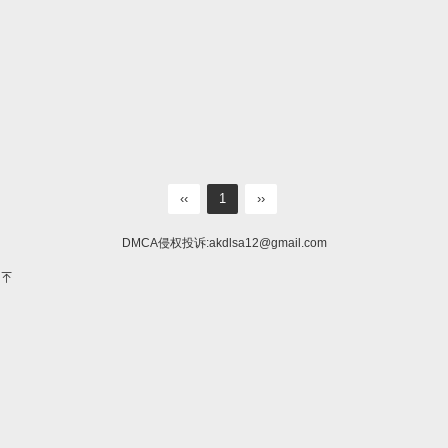
‹‹
1
››
DMCA侵权投诉:
akdlsa12@gmail.com