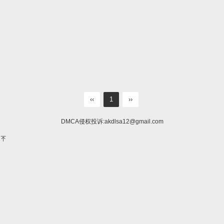
‹‹
1
››
DMCA侵权投诉:
akdlsa12@gmail.com