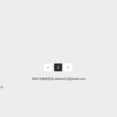
‹‹
1
››
DMCA侵权投诉:
akdlsa12@gmail.com