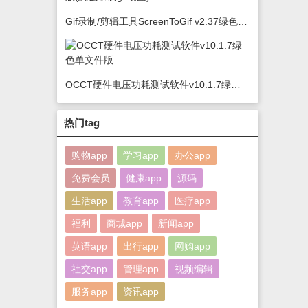
Gif录制/剪辑工具ScreenToGif v2.37绿色版(怎么录制gif动图)
OCCT硬件电压功耗测试软件v10.1.7绿色单文件版
热门tag
购物app
学习app
办公app
免费会员
健康app
源码
生活app
教育app
医疗app
福利
商城app
新闻app
英语app
出行app
网购app
社交app
管理app
视频编辑
服务app
资讯app