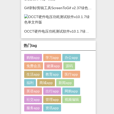
Gif录制/剪辑工具ScreenToGif v2.37绿色版(怎么录制gif动图)
OCCT硬件电压功耗测试软件v10.1.7绿色单文件版
热门tag
购物app
学习app
办公app
免费会员
健康app
源码
生活app
教育app
医疗app
福利
商城app
新闻app
英语app
出行app
网购app
社交app
管理app
视频编辑
服务app
资讯app