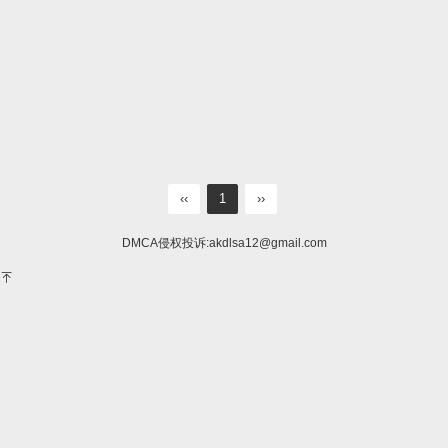
‹‹
1
››
DMCA侵权投诉:
akdlsa12@gmail.com