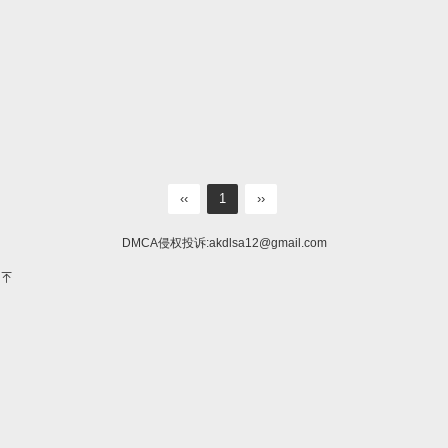
‹‹
1
››
DMCA侵权投诉:
akdlsa12@gmail.com