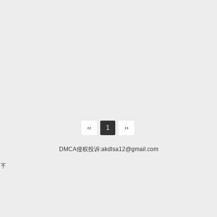
‹‹
1
››
DMCA侵权投诉:
akdlsa12@gmail.com