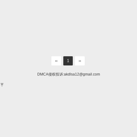
‹‹
1
››
DMCA侵权投诉:
akdlsa12@gmail.com