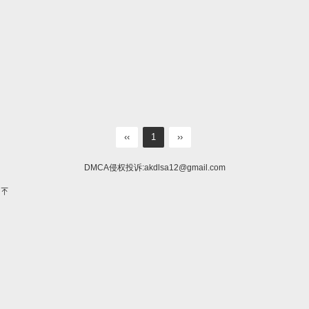
‹‹
1
››
DMCA侵权投诉:
akdlsa12@gmail.com