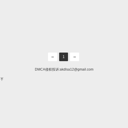
‹‹
1
››
DMCA侵权投诉:
akdlsa12@gmail.com