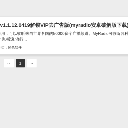
1.1.12.0419解锁VIP去广告版(myradio安卓破解版下载
应用，可以收听来自世界各国的50000多个广播频道。MyRadio可收听各
摇滚,流行...
分类：
绿色软件
‹‹
1
››