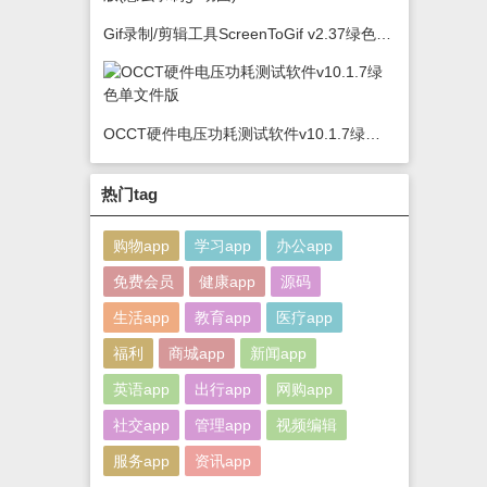
Gif录制/剪辑工具ScreenToGif v2.37绿色版(怎么录制gif动图)
OCCT硬件电压功耗测试软件v10.1.7绿色单文件版
热门tag
购物app
学习app
办公app
免费会员
健康app
源码
生活app
教育app
医疗app
福利
商城app
新闻app
英语app
出行app
网购app
社交app
管理app
视频编辑
服务app
资讯app