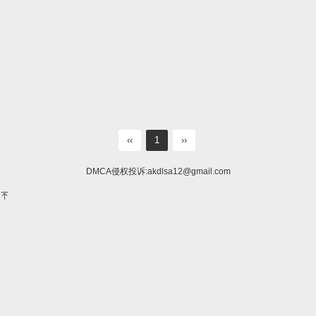
‹‹
1
››
DMCA侵权投诉:
akdlsa12@gmail.com