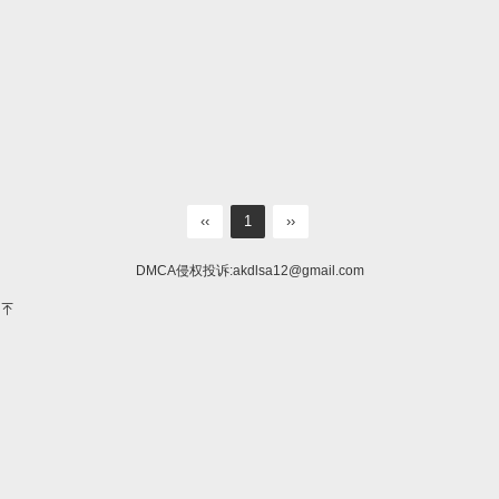
‹‹
1
››
DMCA侵权投诉:
akdlsa12@gmail.com