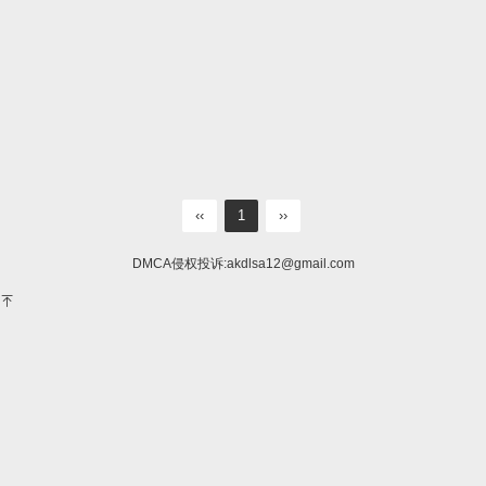
‹‹
1
››
DMCA侵权投诉:
akdlsa12@gmail.com