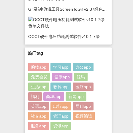
Gif录制/剪辑工具ScreenToGif v2.37绿色版(怎么录制gif动图)
OCCT硬件电压功耗测试软件v10.1.7绿色单文件版
热门tag
购物app
学习app
办公app
免费会员
健康app
源码
生活app
教育app
医疗app
福利
商城app
新闻app
英语app
出行app
网购app
社交app
管理app
视频编辑
服务app
资讯app