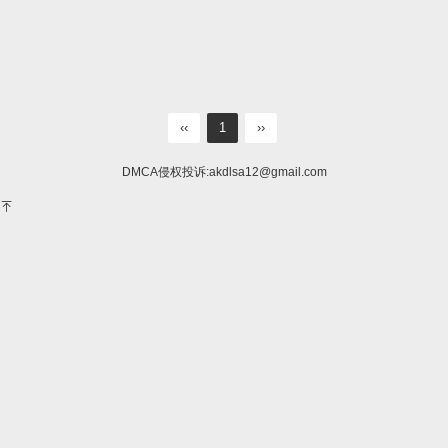
‹‹
1
››
DMCA侵权投诉:
akdlsa12@gmail.com