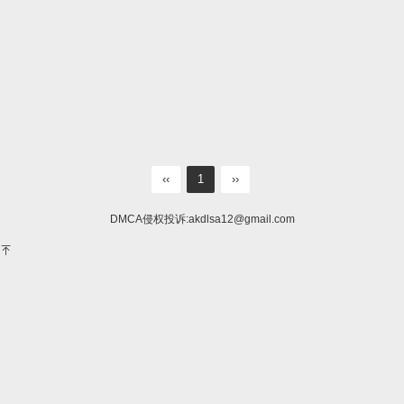
‹‹
1
››
DMCA侵权投诉:
akdlsa12@gmail.com