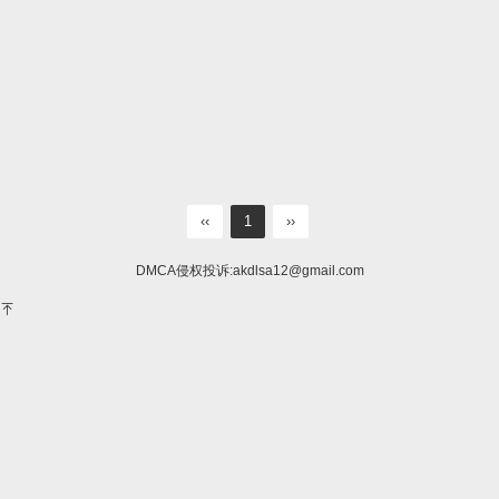
‹‹
1
››
DMCA侵权投诉:
akdlsa12@gmail.com