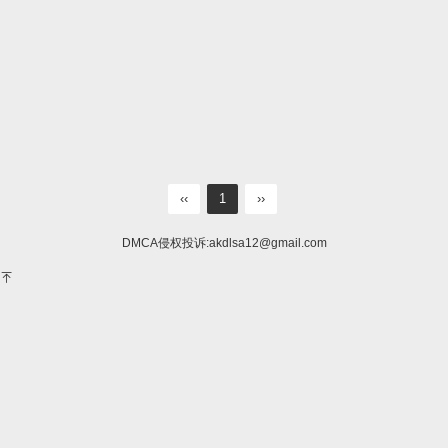
‹‹
1
››
DMCA侵权投诉:
akdlsa12@gmail.com