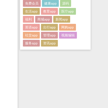
免费会员
健康app
源码
生活app
教育app
医疗app
福利
商城app
新闻app
英语app
出行app
网购app
社交app
管理app
视频编辑
服务app
资讯app