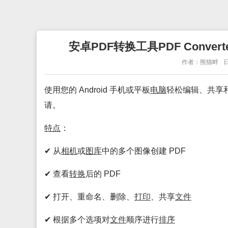
安卓PDF转换工具PDF Convert
作者：熊猫畔
日
使用您的 Android 手机或平板
电脑
轻松编辑、共享
请。
特点
：
✔ 从
相机
或
图库
中的多个图像创建 PDF
✔ 查看
转换
后的 PDF
✔ 打开、重命名、删除、
打印
、共享
文件
✔ 根据多个选项对
文件
顺序进行
排序