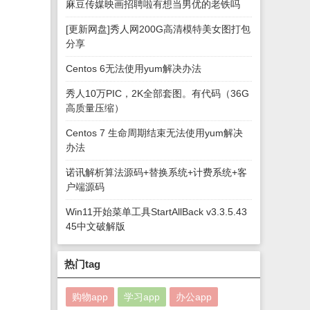
麻豆传媒映画招聘啦有想当男优的老铁吗
[更新网盘]秀人网200G高清模特美女图打包
分享
Centos 6无法使用yum解决办法
秀人10万PIC，2K全部套图。有代码（36G
高质量压缩）
Centos 7 生命周期结束无法使用yum解决
办法
诺讯解析算法源码+替换系统+计费系统+客
户端源码
Win11开始菜单工具StartAllBack v3.3.5.43
45中文破解版
热门tag
购物app
学习app
办公app