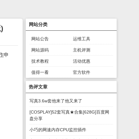
网站分类
)
网站公告
运维工具
网站源码
主机评测
作
申
技术教程
活动优惠
值得一看
官方软件
绿色软件
游戏下载
热评文章
写真3.6w套他来了他又来了
[COSPLAY]52套写真★合集[628G]百度网
盘分享
小巧的网速内存CPU监控插件