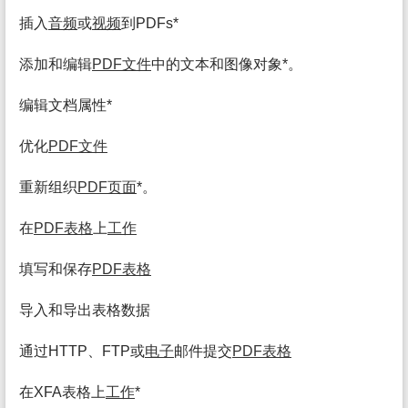
插入
音频
或
视频
到PDFs*
添加和编辑
PDF
文件
中的文本和图像对象*。
编辑文档属性*
优化
PDF
文件
重新组织
PDF页面
*。
在
PDF表格
上
工作
填写和保存
PDF表格
导入和导出表格数据
通过HTTP、FTP或
电子
邮件提交
PDF表格
在XFA表格上
工作
*