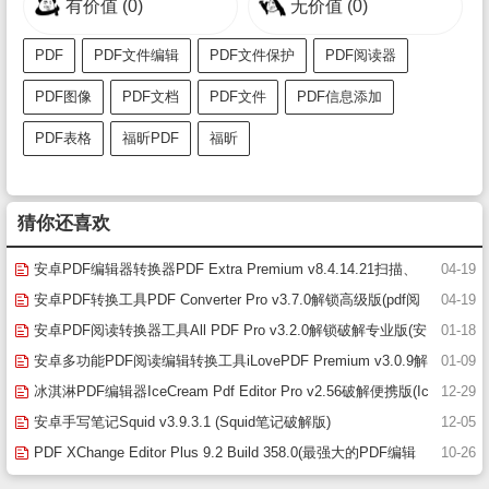
有价值
(0)
无价值
(0)
PDF
PDF文件编辑
PDF文件保护
PDF阅读器
PDF图像
PDF文档
PDF文件
PDF信息添加
PDF表格
福昕PDF
福昕
猜你还喜欢
安卓PDF编辑器转换器PDF Extra Premium v8.4.14.21扫描、
04-19
编辑解锁破解高级版
安卓PDF转换工具PDF Converter Pro v3.7.0解锁高级版(pdf阅
04-19
读器下载安卓版)
安卓PDF阅读转换器工具All PDF Pro v3.2.0解锁破解专业版(安
01-18
卓pdf编辑器)
安卓多功能PDF阅读编辑转换工具iLovePDF Premium v3.0.9解
01-09
锁高级版(ilovepdf安卓版下载)
冰淇淋PDF编辑器IceCream Pdf Editor Pro v2.56破解便携版(Ic
12-29
ecream PDF Editor Pro便携版)
安卓手写笔记Squid v3.9.3.1 (Squid笔记破解版)
12-05
PDF XChange Editor Plus 9.2 Build 358.0(最强大的PDF编辑
10-26
器/PDF阅读器)