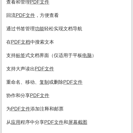
查看和管理
PDF
文件
回流
PDF
文件
，方便查看
通过书签管理
功能
轻松实现文档导航
在
PDF文档
中搜索文本
支持
标签
式文档界面（仅适用于平板
电脑
）
支持大声读出
PDF
文件
重命名、移动、
复制
或删除
PDF
文件
协作和分享
PDF
文件
为
PDF
文件
添加注释和邮票
从
应用
程序中分享
PDF
文件
和
屏幕
截图