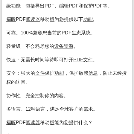
级
功能
，包括导出PDF、编辑PDF和保护PDF等。
福昕
PDF
阅读
器
移动
版
为您提供以下
功能
。
可靠。100%兼容您当前的PDF生态系统。
轻量级：不会耗尽您的
设备
资源
。
快速：无需长时间等待即可打开
PDF
文件
。
安全：强大的
文件
保护
功能
，保护敏感
信息
，防止未经授
权的访问。
协作性：完全控制你的内容。
多语言。12种语言，满足全球客户的需求。
福昕
PDF
阅读
器
移动
版
能为您提供什么？