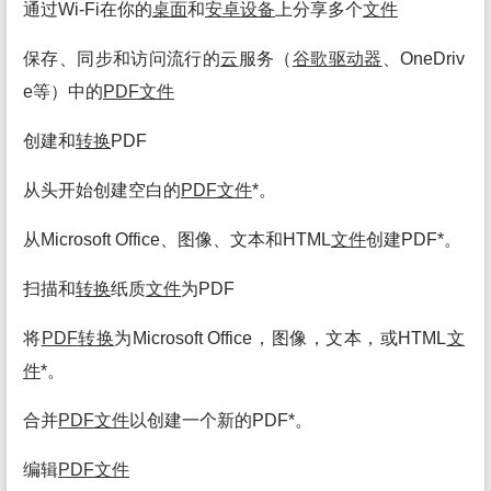
通过Wi-Fi在你的
桌面
和
安卓
设备
上分享多个
文件
保存、同步和访问流行的
云
服务（
谷歌
驱动
器
、OneDriv
e等）中的
PDF
文件
创建和
转换
PDF
从头开始创建空白的
PDF
文件
*。
从Microsoft Office、图像、文本和HTML
文件
创建PDF*。
扫描和
转换
纸质
文件
为PDF
将
PDF
转换
为Microsoft Office，图像，文本，或HTML
文
件
*。
合并
PDF
文件
以创建一个新的PDF*。
编辑
PDF
文件