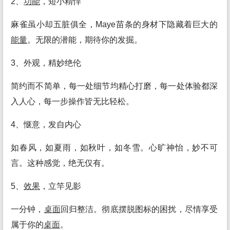
2、
功能
，短小精悍
麻雀虽小却五脏俱全，Maye苗条的身材下隐藏着巨大的
能量
。无限的潜能，期待你的发掘。
3、外观，精妙绝伦
简约而不简单，每一处细节均精心打磨，每一处体验都深
入人心，每一步操作皆无比轻松。
4、惬意，发自内心
如春风，如夏雨，如秋叶，如冬雪。心旷神怡，妙不可
言。这种感觉，绝无仅有。
5、
效果
，立竿见影
一分钟，
桌面
回归整洁。彻底摆脱图标的困扰，尽情享受
属于你的
桌面
。