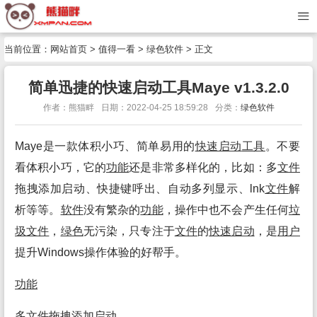
当前位置：
网站首页
>
值得一看
>
绿色软件
> 正文
简单迅捷的快速启动工具Maye v1.3.2.0
作者：熊猫畔
日期：2022-04-25 18:59:28
分类：
绿色软件
Maye是一款体积小巧、简单易用的
快速启动
工具
。不要
看体积小巧，它的
功能
还是非常多样化的，比如：多
文件
拖拽添加启动、快捷键呼出、自动多列显示、lnk
文件
解
析等等。
软件
没有繁杂的
功能
，操作中也不会产生任何
垃
圾
文件
，
绿色
无污染，只专注于
文件
的
快速启动
，是
用户
提升Windows操作体验的好帮手。
功能
多
文件
拖拽添加启动